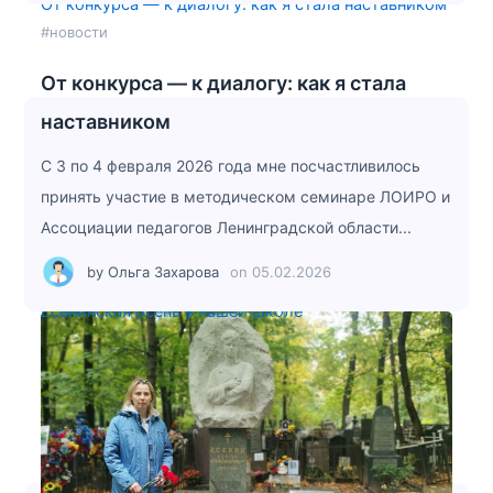
От конкурса — к диалогу: как я стала наставником
#новости
От конкурса — к диалогу: как я стала
наставником
С 3 по 4 февраля 2026 года мне посчастливилось
принять участие в методическом семинаре ЛОИРО и
Ассоциации педагогов Ленинградской области...
by
Ольга Захарова
on
05.02.2026
Есенинская осень в нашей школе