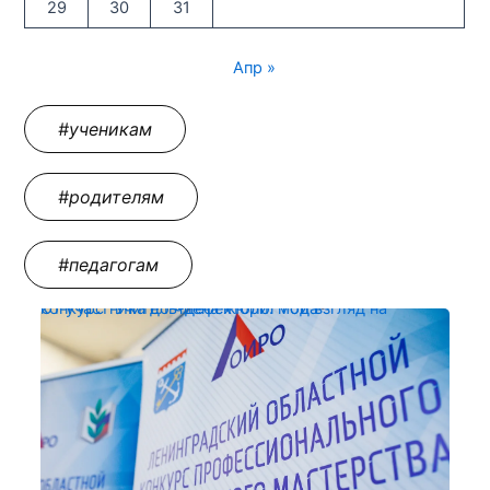
29
30
31
Апр »
#ученикам
#родителям
#педагогам
От участника до члена жюри: мой взгляд на конкурс "Учитель-дефектолог года"